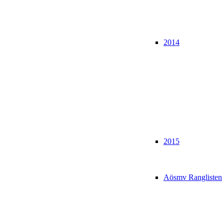
2014
2015
Aösmv Ranglisten