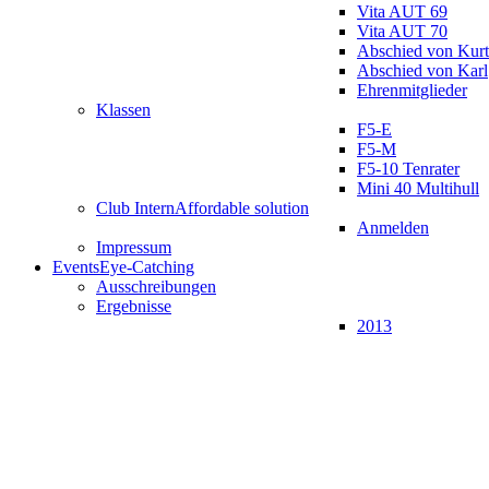
Vita AUT 69
Vita AUT 70
Abschied von Kurt
Abschied von Karl
Ehrenmitglieder
Klassen
F5-E
F5-M
F5-10 Tenrater
Mini 40 Multihull
Club Intern
Affordable solution
Anmelden
Impressum
Events
Eye-Catching
Ausschreibungen
Ergebnisse
2013