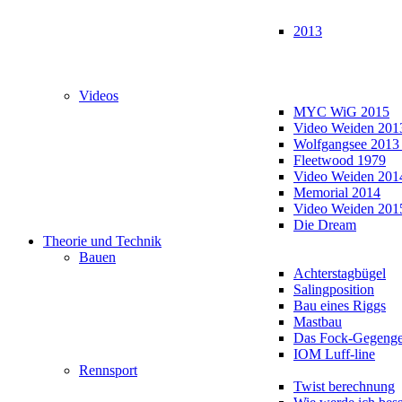
2013
Videos
MYC WiG 2015
Video Weiden 201
Wolfgangsee 2013
Fleetwood 1979
Video Weiden 201
Memorial 2014
Video Weiden 201
Die Dream
Theorie und Technik
Bauen
Achterstagbügel
Salingposition
Bau eines Riggs
Mastbau
Das Fock-Gegenge
IOM Luff-line
Rennsport
Twist berechnung