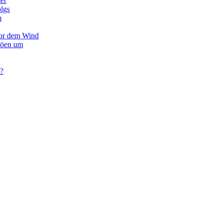
er
olgs
m
vor dem Wind
Böen um
 ?