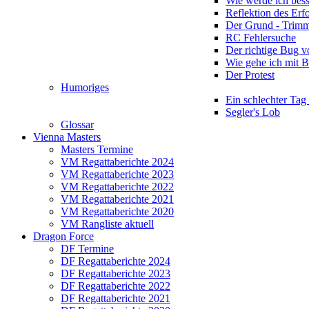
Wie werde ich bess
Reflektion des Erf
Der Grund - Trim
RC Fehlersuche
Der richtige Bug 
Wie gehe ich mit 
Der Protest
Humoriges
Ein schlechter Tag
Segler's Lob
Glossar
Vienna Masters
Masters Termine
VM Regattaberichte 2024
VM Regattaberichte 2023
VM Regattaberichte 2022
VM Regattaberichte 2021
VM Regattaberichte 2020
VM Rangliste aktuell
Dragon Force
DF Termine
DF Regattaberichte 2024
DF Regattaberichte 2023
DF Regattaberichte 2022
DF Regattaberichte 2021