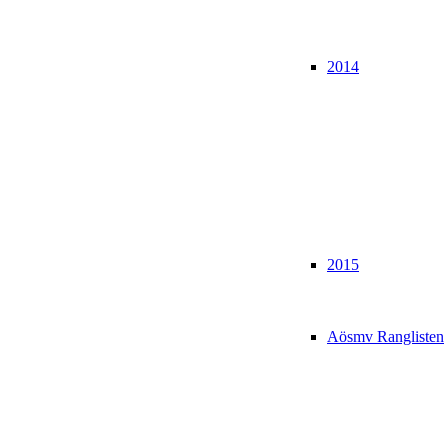
2014
2015
Aösmv Ranglisten