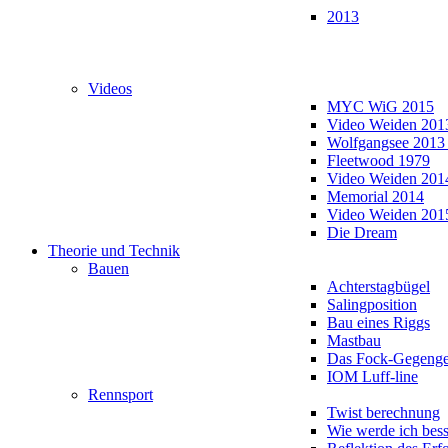
2013
Videos
MYC WiG 2015
Video Weiden 201
Wolfgangsee 2013
Fleetwood 1979
Video Weiden 201
Memorial 2014
Video Weiden 201
Die Dream
Theorie und Technik
Bauen
Achterstagbügel
Salingposition
Bau eines Riggs
Mastbau
Das Fock-Gegenge
IOM Luff-line
Rennsport
Twist berechnung
Wie werde ich bess