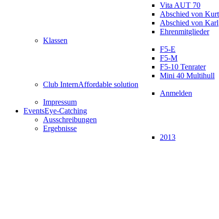
Vita AUT 70
Abschied von Kurt
Abschied von Karl
Ehrenmitglieder
Klassen
F5-E
F5-M
F5-10 Tenrater
Mini 40 Multihull
Club Intern
Affordable solution
Anmelden
Impressum
Events
Eye-Catching
Ausschreibungen
Ergebnisse
2013