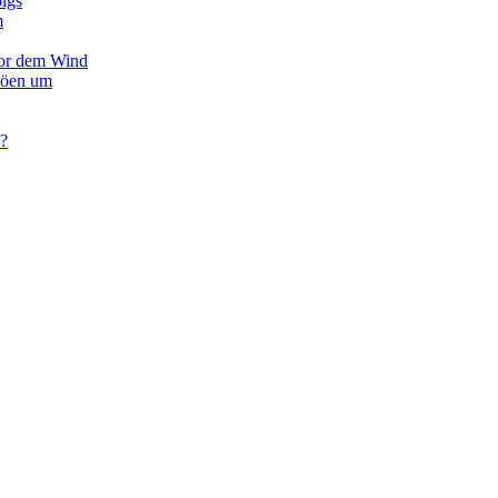
olgs
m
vor dem Wind
Böen um
 ?