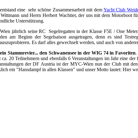
s entstand eine sehr schöne Zusammenarbeit mit dem
Yacht Club Weid
ittmann und Herrn Herbert Wachtier, der uns mit dem Motorboot für 
undliche Unterstützung.
Wien jährlich seine RC Segelregatten in der Klasse F5E / One Meter.
n am Beginn der Segelsaison ausgetragen, denn es sind Testregat
auszuprobieren. Es darf alles gewechselt werden, und auch von ander
 ein Stammrevier... den Schwanensee in der WIG 74 in Favoriten
.
ca. 20 Teilnehmern und ebenfalls 6 Veranstaltungen im Jahr eine der fl
eranstaltungen der DF Austria ist der MYC-Wien nun der Club mit den
lich ein "Hansdampf in allen Klassen" und unser Motto lautet: Hier we