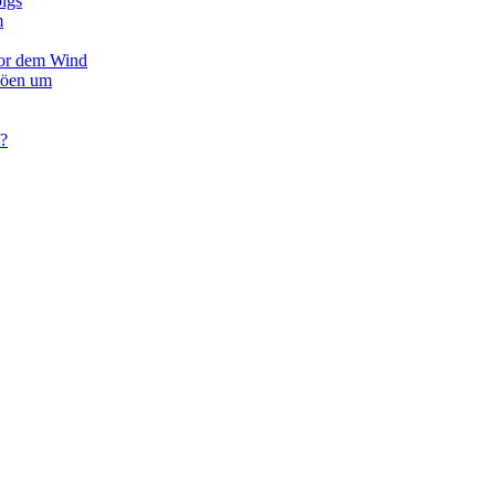
olgs
m
vor dem Wind
Böen um
 ?