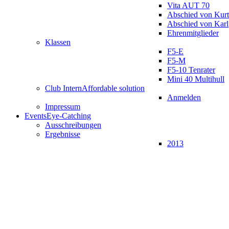
Vita AUT 70
Abschied von Kurt
Abschied von Karl
Ehrenmitglieder
Klassen
F5-E
F5-M
F5-10 Tenrater
Mini 40 Multihull
Club Intern
Affordable solution
Anmelden
Impressum
Events
Eye-Catching
Ausschreibungen
Ergebnisse
2013