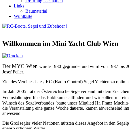
DF Rangliste aktuell
Links
Baumaterial
Wühlkiste
Willkommen im Mini Yacht Club Wien
Der MYC Wien
wurde 1980 gegründet und wurd von 1987 bis 20
Josef Feiler.
Ziel des Vereines ist es, RC (
R
adio
C
ontrol) Segel Yachten zu optim
Im Jahr 2005 trat der Österreichische Segelverband mit dem Er
Veranstaltungen für das Publikum stattfinden und wir soll
ten mit ei
Wunsch des Segelverbandes baute unser Mitglied Hr. Franz Muchitsc
die Veranstaltung eine ganze Woche dauerte, kamen abwechselnd im
anwesend.
Die Großsegler vieler Nationen nützten dieses Angebot in den Sege
ebenso schönem Wetter.