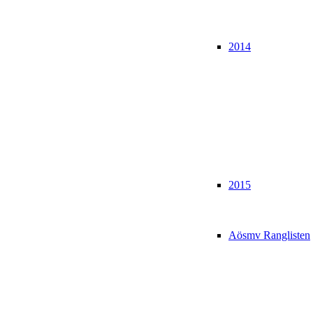
2014
2015
Aösmv Ranglisten