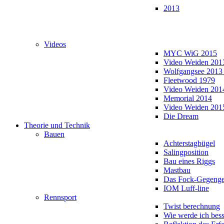
2013
Videos
MYC WiG 2015
Video Weiden 201
Wolfgangsee 2013
Fleetwood 1979
Video Weiden 201
Memorial 2014
Video Weiden 201
Die Dream
Theorie und Technik
Bauen
Achterstagbügel
Salingposition
Bau eines Riggs
Mastbau
Das Fock-Gegenge
IOM Luff-line
Rennsport
Twist berechnung
Wie werde ich bess