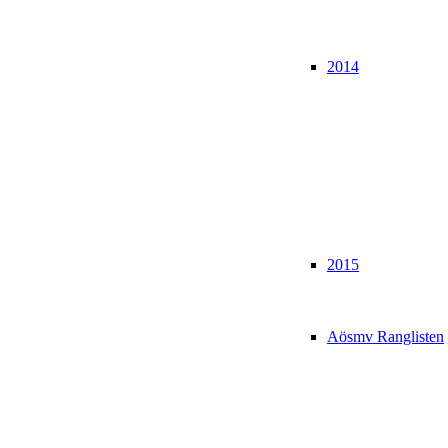
2014
2015
Aösmv Ranglisten