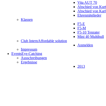
Vita AUT 70
Abschied von Kurt
Abschied von Karl
Ehrenmitglieder
Klassen
F5-E
F5-M
F5-10 Tenrater
Mini 40 Multihull
Club Intern
Affordable solution
Anmelden
Impressum
Events
Eye-Catching
Ausschreibungen
Ergebnisse
2013