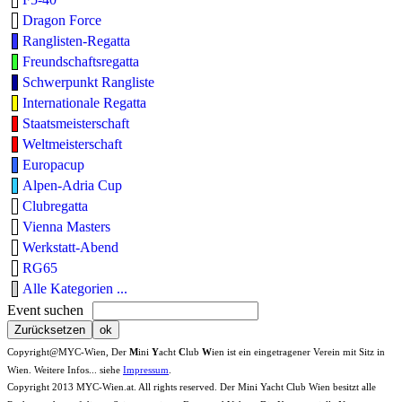
Dragon Force
Ranglisten-Regatta
Freundschaftsregatta
Schwerpunkt Rangliste
Internationale Regatta
Staatsmeisterschaft
Weltmeisterschaft
Europacup
Alpen-Adria Cup
Clubregatta
Vienna Masters
Werkstatt-Abend
RG65
Alle Kategorien ...
Event suchen
Copyright@MYC-Wien, Der
M
ini
Y
acht
C
lub
W
ien ist ein eingetragener Verein mit Sitz in
Wien. Weitere Infos... siehe
Impressum
.
Copyright 2013 MYC-Wien.at. All rights reserved. Der Mini Yacht Club Wien besitzt alle