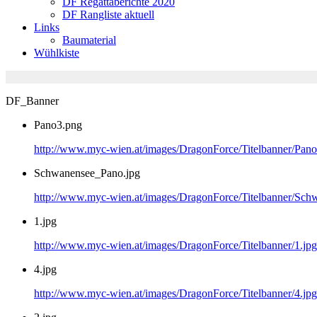
DF Regattaberichte 2020
DF Rangliste aktuell
Links
Baumaterial
Wühlkiste
DF_Banner
Pano3.png
http://www.myc-wien.at/images/DragonForce/Titelbanner/Pan
Schwanensee_Pano.jpg
http://www.myc-wien.at/images/DragonForce/Titelbanner/Sch
1.jpg
http://www.myc-wien.at/images/DragonForce/Titelbanner/1.jpg
4.jpg
http://www.myc-wien.at/images/DragonForce/Titelbanner/4.jpg