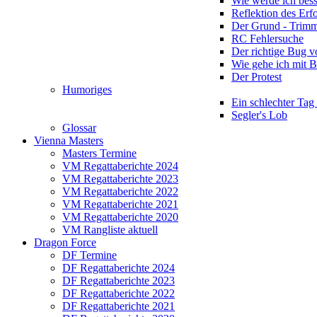
Wie werde ich bess
Reflektion des Erf
Der Grund - Trim
RC Fehlersuche
Der richtige Bug 
Wie gehe ich mit 
Der Protest
Humoriges
Ein schlechter Tag
Segler's Lob
Glossar
Vienna Masters
Masters Termine
VM Regattaberichte 2024
VM Regattaberichte 2023
VM Regattaberichte 2022
VM Regattaberichte 2021
VM Regattaberichte 2020
VM Rangliste aktuell
Dragon Force
DF Termine
DF Regattaberichte 2024
DF Regattaberichte 2023
DF Regattaberichte 2022
DF Regattaberichte 2021