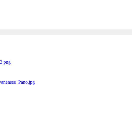
o3.png
wanensee_Pano.jpg