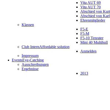
Vita AUT 69
Vita AUT 70
Abschied von Kurt
Abschied von Karl
Ehrenmitglieder
Klassen
F5-E
F5-M
F5-10 Tenrater
Mini 40 Multihull
Club Intern
Affordable solution
Anmelden
Impressum
Events
Eye-Catching
Ausschreibungen
Ergebnisse
2013