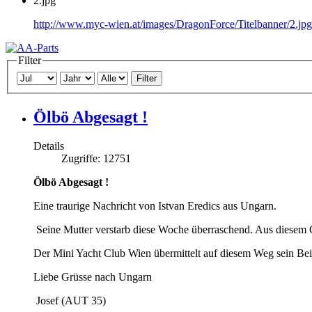
2.jpg
http://www.myc-wien.at/images/DragonForce/Titelbanner/2.jpg
Filter
Filter
Ölbö Abgesagt !
Details
Zugriffe: 12751
Ölbö Abgesagt !
Eine traurige Nachricht von Istvan Eredics aus Ungarn.
Seine Mutter verstarb diese Woche überraschend. Aus diesem Gr
Der Mini Yacht Club Wien übermittelt auf diesem Weg sein Beile
Liebe Grüsse nach Ungarn
Josef (AUT 35)