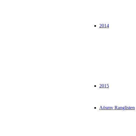
2014
2015
Aösmv Ranglisten