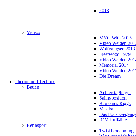
2013
Videos
MYC WiG 2015
Video Weiden 201
Wolfgangsee 2013
Fleetwood 1979
Video Weiden 201
Memorial 2014
Video Weiden 201
Die Dream
Theorie und Technik
Bauen
Achterstagbügel
Salingposition
Bau eines Riggs
Mastbau
Das Fock-Gegenge
IOM Luff-line
Rennsport
Twist berechnung