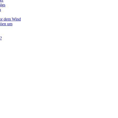
er
olgs
m
vor dem Wind
Böen um
 ?